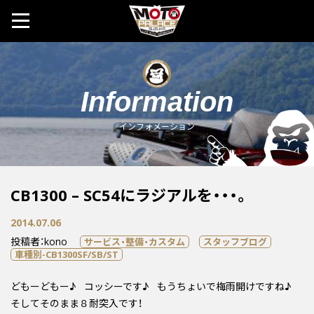
MOTO 
Information
インフォメーション
CB1300 – SC54にラジアルを・・・。
2014.07.06
投稿者：kono
サービス・整備・カスタム
スタッフブログ
車種別-CB1300SF/SB/ST
どもーどもー♪ コッシーです♪ もうちょいで梅雨開けですね♪
そしてそのまま８耐突入です！