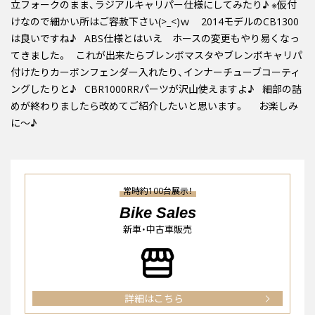
立フォークのまま、ラジアルキャリパー仕様にしてみたり♪ ※仮付
けなので細かい所はご容赦下さい(>_<)ｗ
2014モデルのCB1300
は良いですね♪ ABS仕様とはいえ ホースの変更もやり易くなっ
てきました。 これが出来たらブレンボマスタやブレンボキャリパ
付けたりカーボンフェンダー入れたり、インナーチューブコーティ
ングしたりと♪ CBR1000RRパーツが沢山使えますよ♪ 細部の詰
めが終わりましたら改めてご紹介したいと思います。 お楽しみ
に～♪
常時約100台展示！
Bike Sales
新車・中古車販売
詳細はこちら