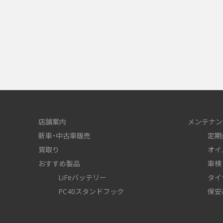
店舗案内
メンテナン
新車・中古車販売
定期
買取り
オイ
おすすめ製品
車検
LiFeバッテリー
タイ
PC40スタンドフック
保安