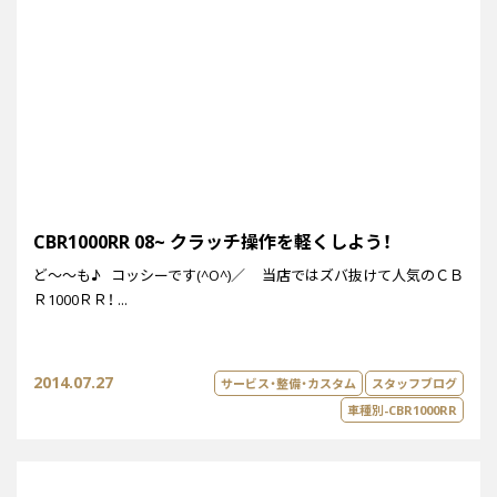
CBR1000RR 08~ クラッチ操作を軽くしよう！
ど～～も♪ コッシーです(^O^)／ 当店ではズバ抜けて人気のＣＢ
Ｒ1000ＲＲ！ ...
2014.07.27
サービス・整備・カスタム
スタッフブログ
車種別-CBR1000RR