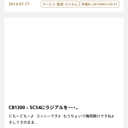
2014.07.17
サービス・整備・カスタム
車種別-CB1300SF/SB/ST
CB1300 – SC54にラジアルを・・・。
どもーどもー♪ コッシーです♪ もうちょいで梅雨開けですね♪
そしてそのまま...