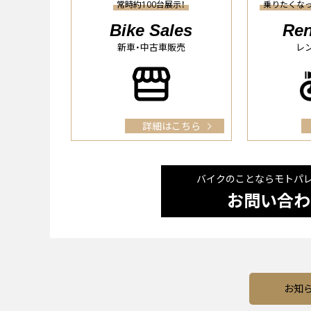
常時約100台展示！
乗りたくな
Bike Sales
Ren
新車・中古車販売
レ
詳細はこちら
バイクのことならモトパ
お問い合わ
お知