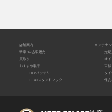
店舗案内
メンテナン
新車・中古車販売
定期
買取り
オイ
おすすめ製品
車検
LiFeバッテリー
タイ
PC40スタンドフック
保安