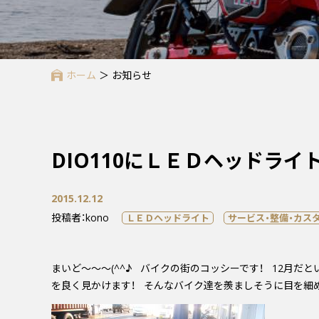
ホーム
＞
お知らせ
DIO110にＬＥＤヘッドライト
2015.12.12
投稿者：kono
ＬＥＤヘッドライト
サービス・整備・カス
まいど～～～(^^♪ バイクの街のコッシーです！ 12月だ
を良く見かけます！ そんなバイク達を羨ましそうに目を細め