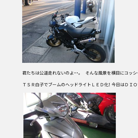
君たちは公道走れないのよ・・。 そんな風景を横目にコッ
ＴＳＲ白子でブームのヘッドライトＬＥＤ化！ 今日はＤＩＯ