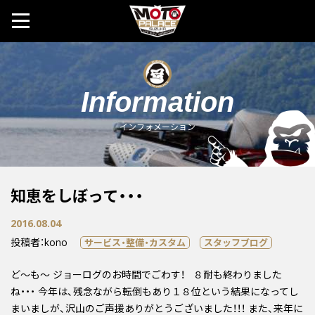
MOTO 
Information
インフォメーション
知恵をしぼって・・・
2016.08.04
投稿者：kono
サービス・整備・カスタム
スタッフブログ
ど～も～ ジョーログのお時間でごわす！ ８耐も終わりました
ね・・・ 今年は、残念ながら転倒もあり１８位という結果になってし
まいましが、沢山のご声援ありがとうございました！！！ また、来年に