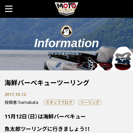
MOTO 
Information
インフォメーション
海鮮バーベキューツーリング
2017.10.12
投稿者：hamabata
スタッフブログ
ツーリング
11月12日（日）は海鮮バーベキュー
魚太郎ツーリングに行きましょう！！