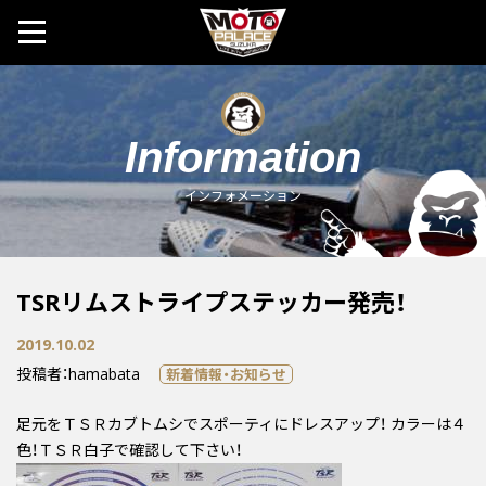
MOTO 
Information
インフォメーション
TSRリムストライプステッカー発売！
2019.10.02
投稿者：hamabata
新着情報・お知らせ
足元をＴＳＲカブトムシでスポーティにドレスアップ！ カラーは４
色！ＴＳＲ白子で確認して下さい！