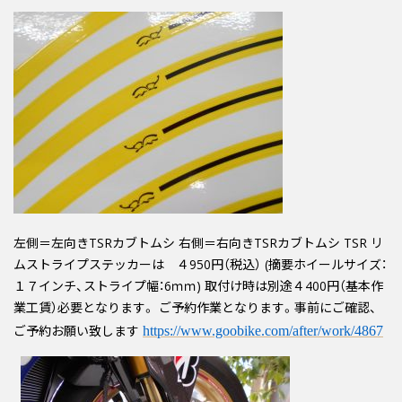
左側＝左向きTSRカブトムシ 右側＝右向きTSRカブトムシ TSR リ
ムストライプステッカーは ４950円（税込） (摘要ホイールサイズ：
１７インチ、ストライプ幅：6ｍｍ) 取付け時は別途４400円（基本作
業工賃）必要となります。 ご予約作業となります。事前にご確認、
ご予約お願い致します
https://www.goobike.com/after/work/4867