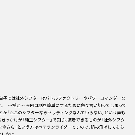
Ｒ白子では社外シフターはバトルファクトリーやパワーコマンダーな
す。 ～補足～ 今回は話を簡単にするために色々言い切ってしまって
・・とか「△△のシフターならセッティングなんていらない」という声も
るきっかけが「純正シフター」で知り、装着できるものが「社外シフタ
何を今さら」という方はベテランライダーですので、読み飛ばしてもら
 よしなに。