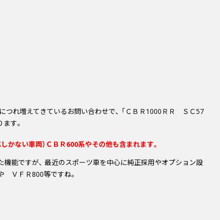
につれ増えてきているお問い合わせで、
「ＣＢＲ1000ＲＲ ＳＣ57
ります。
応しかない車両）
ＣＢＲ600系やその他も含まれます。
機能ですが、 最近のスポーツ車を中心に純正採用やオプション設
 や ＶＦＲ800等ですね。