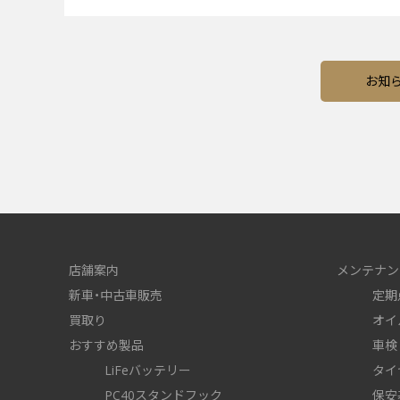
お知
店舗案内
メンテナン
新車・中古車販売
定期
買取り
オイ
おすすめ製品
車検
LiFeバッテリー
タイ
PC40スタンドフック
保安