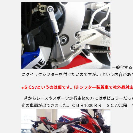
一般化する
にクイックシフターを付けたいのですが。」
という内容があ
※ＳＣ57というのは仮です。（非シフター装着車で社外品対
昔からレースやスポーツ走行主体の方にはポピュラーだった
定の車両が出てきました。 ＣＢＲ1000ＲＲ ＳＣ77以降