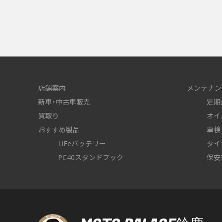
店舗案内
メンテナン
新車・中古車販売
定期
買取り
オイ
おすすめ製品
車検
LiFeバッテリー
タイ
PC40スタンドフック
保安