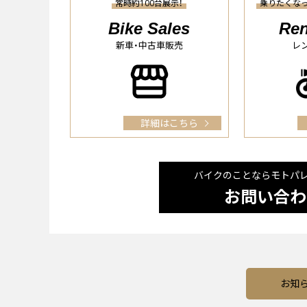
常時約100台展示！
乗りたくな
Bike Sales
Ren
新車・中古車販売
レ
詳細はこちら
バイクのことならモトパ
お問い合わ
お知