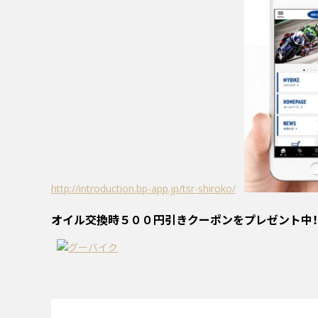
http://introduction.bp-app.jp/tsr-shiroko/
オイル交換時５００円引きクーポンをプレゼント中！