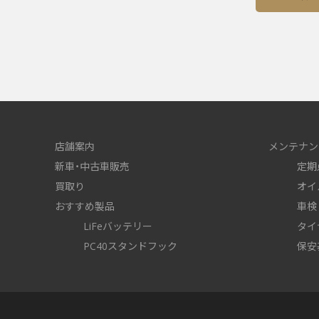
店舗案内
メンテナン
新車・中古車販売
定期
買取り
オイ
おすすめ製品
車検
LiFeバッテリー
タイ
PC40スタンドフック
保安