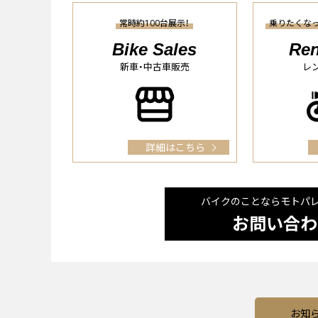
常時約100台展示！
乗りたくな
Bike Sales
Ren
新車・中古車販売
レ
詳細はこちら
バイクのことならモトパ
お問い合わ
お知