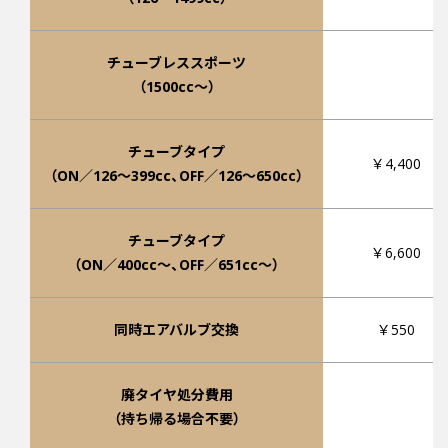
チューブレススポーツ
（1500cc～）
チューブタイプ
￥4,400
（ON／126～399cc、OFF／126～650cc）
チューブタイプ
￥6,600
（ON／400cc～、OFF／651cc～）
同時エアバルブ交換
￥550
廃タイヤ処分費用
2
（持ち帰る場合不要）