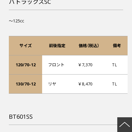
バトラックスSC
～125cc
サイズ
前後指定
価格（税込）
備考
120/70-12
フロント
￥7,370
TL
130/70-12
リヤ
￥8,470
TL
BT601SS